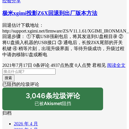
经验分享
极米xgimi投影Z6X回退到出厂版本方法
回退估计下载地址：
http://support.xgimi.net/firmware/ZS/V11.1.61/XGIMI_IRONMAN
回退步骤： ①下载USB强刷包后，将其发送到U盘根目录 ②
将U盘插入机器的USB接口 ③ 通电后，长按Z6X尾部的开关
机键 ④ 稍等片刻，出现升级界面，等待升级成功，升级过程
中请勿移除U盘或断电
2021年7月17日
0条评论
4937点热度
0人点赞
君相见
阅读全文
搜索
已阻挡的垃圾评论
3,046条垃圾评论
已被
Akismet
阻挡
归档
2026 年 4 月