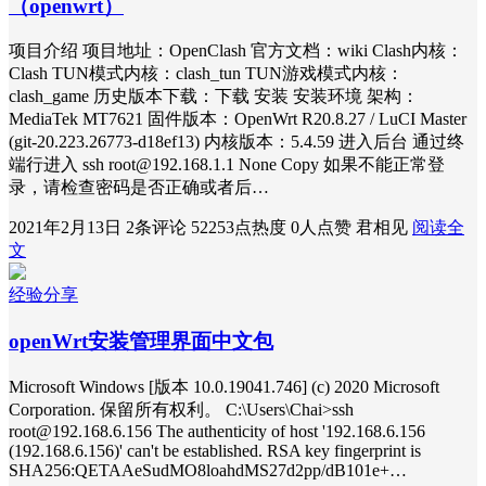
（openwrt）
项目介绍 项目地址：OpenClash 官方文档：wiki Clash内核：
Clash TUN模式内核：clash_tun TUN游戏模式内核：
clash_game 历史版本下载：下载 安装 安装环境 架构：
MediaTek MT7621 固件版本：OpenWrt R20.8.27 / LuCI Master
(git-20.223.26773-d18ef13) 内核版本：5.4.59 进入后台 通过终
端行进入 ssh
root@192.168.1.1
None Copy 如果不能正常登
录，请检查密码是否正确或者后…
2021年2月13日
2条评论
52253点热度
0人点赞
君相见
阅读全
文
经验分享
openWrt安装管理界面中文包
Microsoft Windows [版本 10.0.19041.746] (c) 2020 Microsoft
Corporation. 保留所有权利。 C:\Users\Chai>ssh
root@192.168.6.156
The authenticity of host '192.168.6.156
(192.168.6.156)' can't be established. RSA key fingerprint is
SHA256:QETAAeSudMO8loahdMS27d2pp/dB101e+…