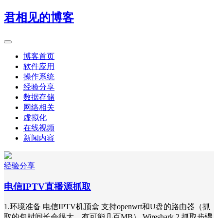
君相见的博客
博客首页
软件应用
操作系统
经验分享
数据存储
网络相关
虚拟化
在线视频
新闻内容
经验分享
电信IPTV直播源抓取
1.环境准备 电信IPTV机顶盒 支持openwrt和U盘的路由器（抓
取的包时间长会很大，有可能几百MB） Wireshark 2.抓取步骤