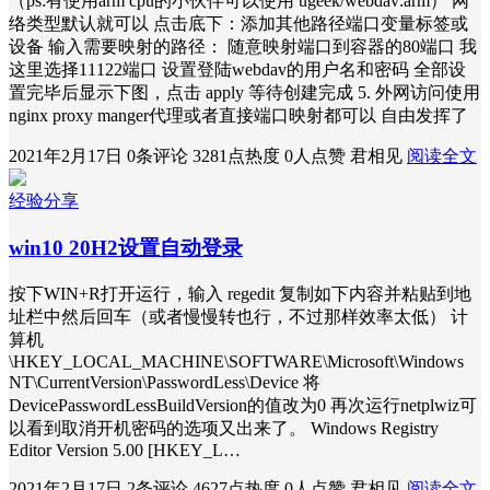
（ps:有使用arm cpu的小伙伴可以使用 ugeek/webdav:arm） 网
络类型默认就可以 点击底下：添加其他路径端口变量标签或
设备 输入需要映射的路径： 随意映射端口到容器的80端口 我
这里选择11122端口 设置登陆webdav的用户名和密码 全部设
置完毕后显示下图，点击 apply 等待创建完成 5. 外网访问使用
nginx proxy manger代理或者直接端口映射都可以 自由发挥了
2021年2月17日
0条评论
3281点热度
0人点赞
君相见
阅读全文
经验分享
win10 20H2设置自动登录
按下WIN+R打开运行，输入 regedit 复制如下内容并粘贴到地
址栏中然后回车（或者慢慢转也行，不过那样效率太低） 计
算机
\HKEY_LOCAL_MACHINE\SOFTWARE\Microsoft\Windows
NT\CurrentVersion\PasswordLess\Device 将
DevicePasswordLessBuildVersion的值改为0 再次运行netplwiz可
以看到取消开机密码的选项又出来了。 Windows Registry
Editor Version 5.00 [HKEY_L…
2021年2月17日
2条评论
4627点热度
0人点赞
君相见
阅读全文