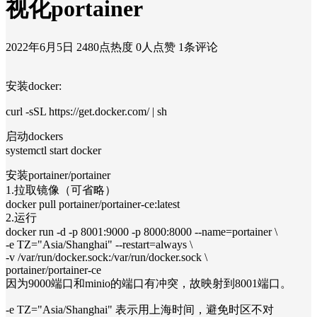
视化portainer
2022年6月5日
2480点热度
0人点赞
1条评论
安装docker:
curl -sSL https://get.docker.com/ | sh
启动dockers
systemctl start docker
安装portainer/portainer
1.拉取镜像（可省略）
docker pull portainer/portainer-ce:latest
2.运行
docker run -d -p 8001:9000 -p 8000:8000 --name=portainer \
-e TZ="Asia/Shanghai" --restart=always \
-v /var/run/docker.sock:/var/run/docker.sock \
portainer/portainer-ce
因为9000端口和minio的端口有冲突，故映射到8001端口。
-e TZ="Asia/Shanghai" 表示用上海时间，避免时区不对