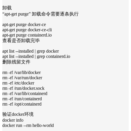
卸载
“apt-get purge” 卸载命令需要逐条执行
apt-get purge docker-ce
apt-get purge docker-ce-cli
apt-get purge containerd.io
查看是否卸载完毕
apt list --installed | grep docker
apt list --installed | grep containerd.io
删除残留文件
rm -rf /var/lib/docker
rm -rf /var/run/docker
rm -rf /etc/docker
rm -rf /run/docker.sock
rm -rf /var/lib/containerd
rm -rf /run/containerd
rm -rf /opt/containerd
验证docker环境
docker info
docker run --rm hello-world