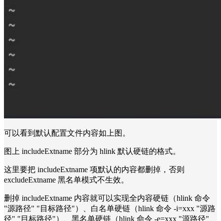
可以看到默认配置文件内容如上图。
图上 includeExtname 部分为 hlink 默认硬链的格式。
这里要把 includeExtname 项默认的内容都删掉，否则
excludeExtname 黑名单模式不生效。
删掉 includeExtname 内容就可以实现全内容硬链（hlink 命令
"源路径" "目标路径"）、白名单硬链（hlink 命令 -i=xxx "源路
径" "目标路径"）、黑名单硬链（hlink 命令 -e=xxx "源路径"