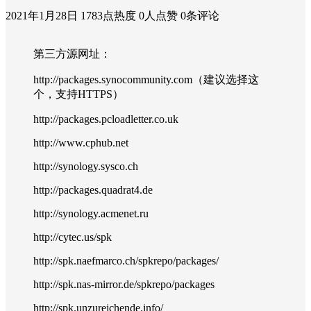
2021年1月28日
1783点热度
0人点赞
0条评论
第三方源网址：
http://packages.synocommunity.com（建议选择这
个，支持HTTPS）
http://packages.pcloadletter.co.uk
http://www.cphub.net
http://synology.sysco.ch
http://packages.quadrat4.de
http://synology.acmenet.ru
http://cytec.us/spk
http://spk.naefmarco.ch/spkrepo/packages/
http://spk.nas-mirror.de/spkrepo/packages
http://spk.unzureichende.info/